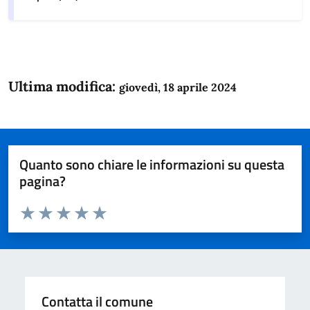
Ultima modifica:
giovedì, 18 aprile 2024
Quanto sono chiare le informazioni su questa
pagina?
Valuta da 1 a 5 stelle la pagina
Domanda
Valuta 1 stelle su 5
Valuta 2 stelle su 5
Valuta 3 stelle su 5
Valuta 4 stelle su 5
Valuta 5 stelle su 5
Contatta il comune