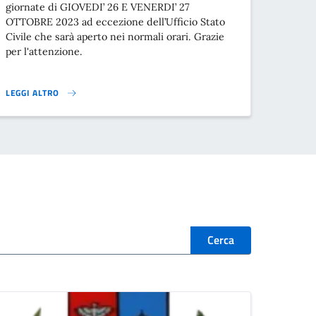
giornate di GIOVEDI’ 26 E VENERDI’ 27
OTTOBRE 2023 ad eccezione dell’Ufficio Stato
Civile che sarà aperto nei normali orari. Grazie
per l'attenzione.
LEGGI ALTRO
CHIUSURA UFFICI COMUNALI GIOVEDI’ 26 E VENERDI’ 27 OTTOBRE }
Cerca