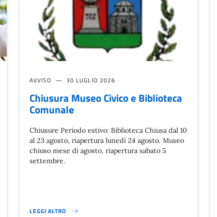
AVVISO
30 LUGLIO 2026
Chiusura Museo Civico e Biblioteca
Comunale
Chiusure Periodo estivo: Biblioteca Chiusa dal 10
al 23 agosto, riapertura lunedì 24 agosto. Museo
chiuso mese di agosto, riapertura sabato 5
settembre.
LEGGI ALTRO
ACCOLTA PORTA A PORTA}
CHIUSURA MUSEO CIVICO E BIBLIOTECA COMUNALE }