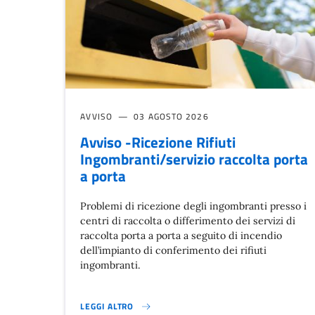
AVVISO
03 AGOSTO 2026
Avviso -Ricezione Rifiuti
Ingombranti/servizio raccolta porta
a porta
Problemi di ricezione degli ingombranti presso i
centri di raccolta o differimento dei servizi di
raccolta porta a porta a seguito di incendio
dell’impianto di conferimento dei rifiuti
ingombranti.
LEGGI ALTRO
AVVISO -RICEZIONE RIFIUTI INGOMBRANTI/SERVIZIO R