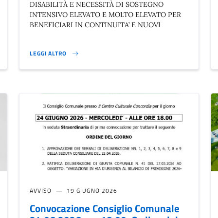
DISABILITÀ E NECESSITÀ DI SOSTEGNO
INTENSIVO ELEVATO E MOLTO ELEVATO PER
BENEFICIARI IN CONTINUITA’ E NUOVI
LEGGI ALTRO
APPROVAZIONE N. 2 AVVISI DISTRETTUALI }
AVVISO
19 GIUGNO 2026
Convocazione Consiglio Comunale