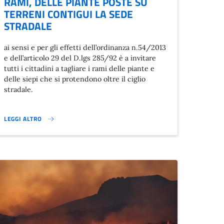
RAMI, DELLE PIANTE POSTE SU
TERRENI CONTIGUI LA SEDE
STRADALE
ai sensi e per gli effetti dell’ordinanza n.54/2013
e dell’articolo 29 del D.lgs 285/92 è a invitare
tutti i cittadini a tagliare i rami delle piante e
delle siepi che si protendono oltre il ciglio
stradale.
LEGGI ALTRO
ORDINE DEL GIORNO.}
MANUTENZIONE DELLE SIEPI, DEI RAMI, DELLE PIANTE POSTE SU TERRE