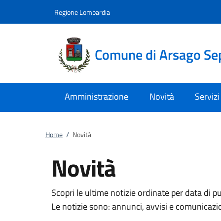
Vai al contenuto
accedi al menu
footer.enter
Regione Lombardia
Comune di Arsago Se
Amministrazione
Novità
Servizi
Home
/
Novità
Novità
Scopri le ultime notizie ordinate per data di p
Le notizie sono: annunci, avvisi e comunicazi