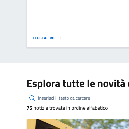
LEGGI ALTRO
AVVISO INTERRUZIONE ENERGIA ELETTRICA 29 APRILE.
Esplora tutte le novità 
inserisci il testo da cercare
75
notizie trovate in ordine alfabetico