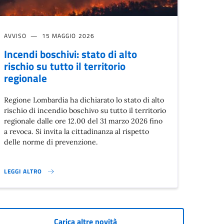
AVVISO
15 MAGGIO 2026
Incendi boschivi: stato di alto
rischio su tutto il territorio
regionale
Regione Lombardia ha dichiarato lo stato di alto
rischio di incendio boschivo su tutto il territorio
regionale dalle ore 12.00 del 31 marzo 2026 fino
a revoca. Si invita la cittadinanza al rispetto
delle norme di prevenzione.
LEGGI ALTRO
(1-31 LUGLIO; 3-14 AGOSTO)}
INCENDI BOSCHIVI: STATO DI ALTO RISCHIO SU TUTTO IL TERRITORIO RE
Carica altre novità