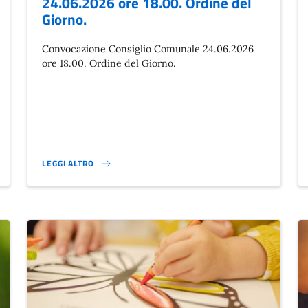
24.06.2026 ore 18.00. Ordine del
Giorno.
Convocazione Consiglio Comunale 24.06.2026
ore 18.00. Ordine del Giorno.
LEGGI ALTRO
CONVOCAZIONE CONSIGLIO COMUNALE 24.06.2026 ORE 18.00. 