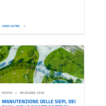
LEGGI ALTRO
DICHIARAZIONE SULLE CESSIONI DI CREDITI ANNO 2026}
AVVISO
08 GIUGNO 2026
MANUTENZIONE DELLE SIEPI, DEI