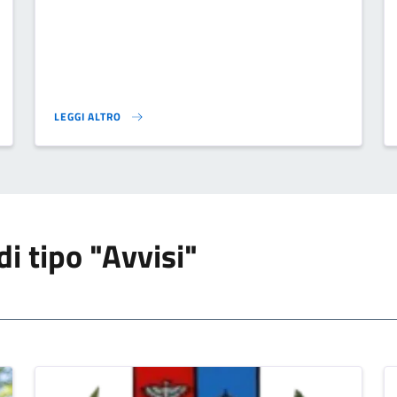
LEGGI ALTRO
}
RISTRUTTURAZIONE PALAZZO COMUNALE - AVVISO}
di tipo "Avvisi"