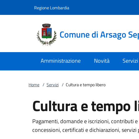
Vai al contenuto
accedi al menu
footer.enter
Regione Lombardia
Comune di Arsago Se
Amministrazione
Novità
Servizi
Home
/
Servizi
/
Cultura e tempo libero
Cultura e tempo l
Pagamenti, domande e iscrizioni, contributi e 
concessioni, certificati e dichiarazioni, servizi 