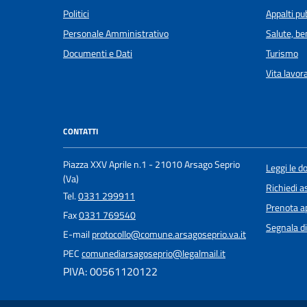
Politici
Appalti pub
Personale Amministrativo
Salute, b
Documenti e Dati
Turismo
Vita lavor
CONTATTI
Piazza XXV Aprile n.1 - 21010 Arsago Seprio
Leggi le 
(Va)
Richiedi a
Tel.
0331 299911
Prenota 
Fax
0331 769540
Segnala di
E-mail
protocollo@comune.arsagoseprio.va.it
PEC
comunediarsagoseprio@legalmail.it
PIVA: 00561120122