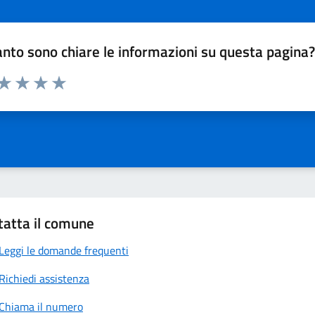
nto sono chiare le informazioni su questa pagina
 da 1 a 5 stelle la pagina
anda
ta 1 stelle su 5
Valuta 2 stelle su 5
Valuta 3 stelle su 5
Valuta 4 stelle su 5
Valuta 5 stelle su 5
tatta il comune
Leggi le domande frequenti
Richiedi assistenza
Chiama il numero