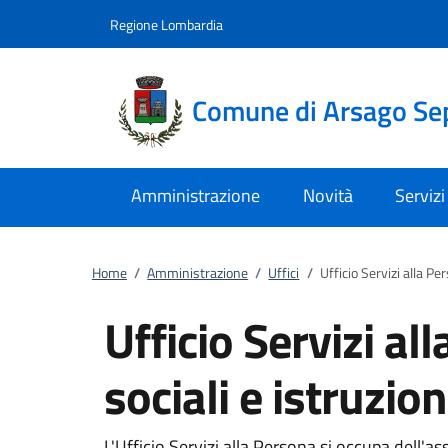
Vai al contenuto
accedi al menu
footer.enter
Regione Lombardia
Comune di Arsago Se
Amministrazione
Novità
Servizi
Home
/
Amministrazione
/
Uffici
/
Ufficio Servizi alla Per
Ufficio Servizi al
sociali e istruzion
L'Ufficio Servizi alla Persona si occupa dell'as