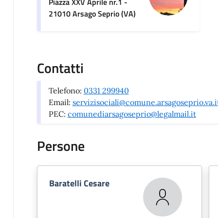
Piazza XXV Aprile nr.1 -
21010 Arsago Seprio (VA)
Contatti
Telefono:
0331 299940
Email:
servizisociali@comune.arsagoseprio.va.i
PEC:
comunediarsagoseprio@legalmail.it
Persone
Baratelli Cesare