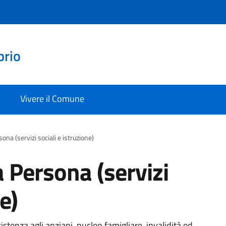
prio
Vivere il Comune
sona (servizi sociali e istruzione)
la Persona (servizi
e)
sistenza agli anziani, nucleo famigliare, invalidità ed