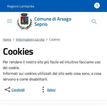
Vai al contenuto
accedi al menu
footer.enter
Regione Lombardia
Comune di Arsago
Seprio
Home
/
Informazioni sul sito
/
Cookies
Cookies
Per rendere il nostro sito più facile ed intuitivo facciamo uso
dei cookie.
Informati sui cookies utilizzati dal sito web: cosa sono, a cosa
servono e come disabilitarli.
Condividi
Azioni