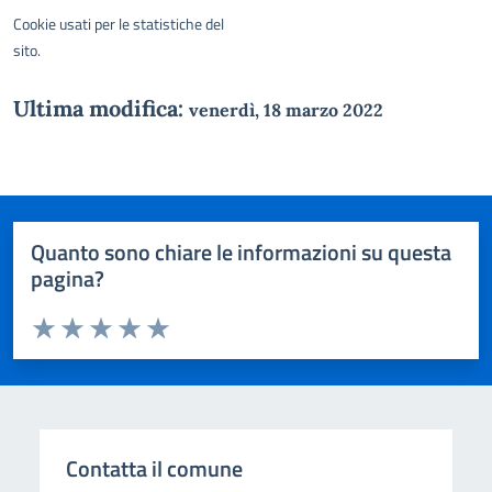
Cookie usati per le statistiche del
sito.
Ultima modifica:
venerdì, 18 marzo 2022
Quanto sono chiare le informazioni su questa
pagina?
Valuta da 1 a 5 stelle la pagina
Domanda
Valuta 1 stelle su 5
Valuta 2 stelle su 5
Valuta 3 stelle su 5
Valuta 4 stelle su 5
Valuta 5 stelle su 5
Contatta il comune