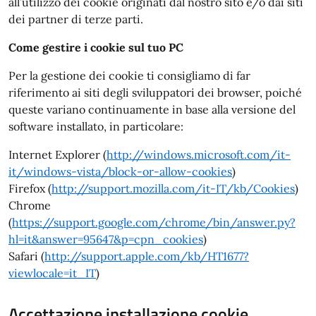
all’utilizzo dei cookie originati dal nostro sito e/o dai siti
dei partner di terze parti.
Come gestire i cookie sul tuo PC
Per la gestione dei cookie ti consigliamo di far
riferimento ai siti degli sviluppatori dei browser, poiché
queste variano continuamente in base alla versione del
software installato, in particolare:
Internet Explorer (
http://windows.microsoft.com/it-
it/windows-vista/block-or-allow-cookies
)
Firefox (
http://support.mozilla.com/it-IT/kb/Cookies
)
Chrome
(
https://support.google.com/chrome/bin/answer.py?
hl=it&answer=95647&p=cpn_cookies
)
Safari (
http://support.apple.com/kb/HT1677?
viewlocale=it_IT
)
Accettazione installazione cookie