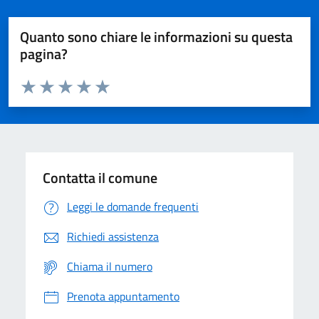
Quanto sono chiare le informazioni su questa
pagina?
Valuta da 1 a 5 stelle la pagina
Domanda
Valuta 1 stelle su 5
Valuta 2 stelle su 5
Valuta 3 stelle su 5
Valuta 4 stelle su 5
Valuta 5 stelle su 5
Contatta il comune
Leggi le domande frequenti
Richiedi assistenza
Chiama il numero
Prenota appuntamento