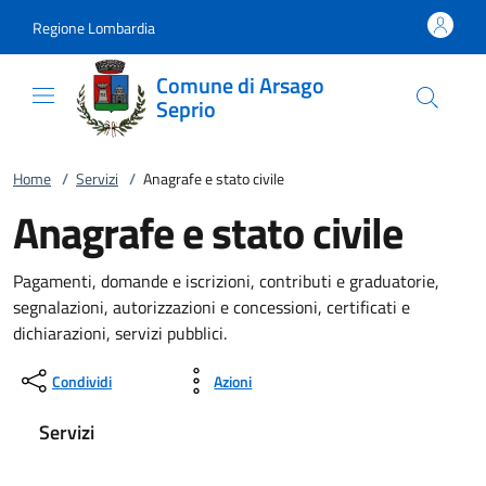
Vai al contenuto
accedi al menu
footer.enter
Regione Lombardia
Comune di Arsago
Seprio
Home
/
Servizi
/
Anagrafe e stato civile
Anagrafe e stato civile
Pagamenti, domande e iscrizioni, contributi e graduatorie,
segnalazioni, autorizzazioni e concessioni, certificati e
dichiarazioni, servizi pubblici.
Condividi
Azioni
Servizi