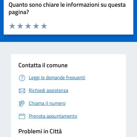
Quanto sono chiare le informazioni su questa
pagina?
Valuta da 1 a 5 stelle la pagina
Domanda
Valuta 1 stelle su 5
Valuta 2 stelle su 5
Valuta 3 stelle su 5
Valuta 4 stelle su 5
Valuta 5 stelle su 5
Contatta il comune
Leggi le domande frequenti
Richiedi assistenza
Chiama il numero
Prenota appuntamento
Problemi in Città