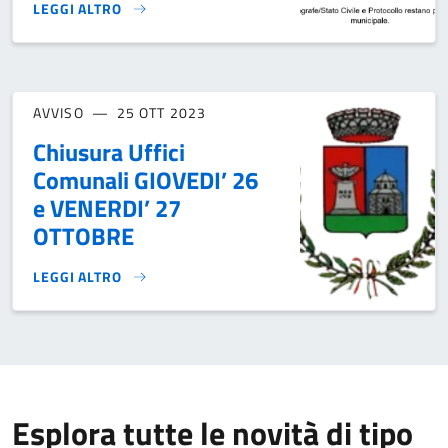
LEGGI ALTRO
RISTRUTTURAZIONE PALAZZO COMUNALE - AVVISO}
AVVISO
25 OTT 2023
Chiusura Uffici
Comunali GIOVEDI’ 26
e VENERDI’ 27
OTTOBRE
LEGGI ALTRO
CHIUSURA UFFICI COMUNALI GIOVEDI’ 26 E VENERDI’ 27 OT
Esplora tutte le novità di tipo