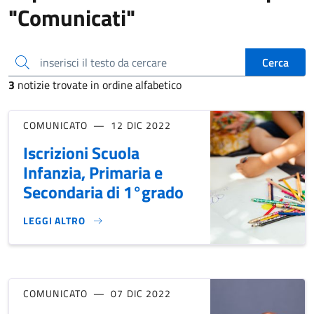
"Comunicati"
inserisci il testo da cercare
Cerca
3
notizie trovate in ordine alfabetico
COMUNICATO
12 DIC 2022
Iscrizioni Scuola
Infanzia, Primaria e
Secondaria di 1°grado
LEGGI ALTRO
ISCRIZIONI SCUOLA INFANZIA, PRIMARIA E SECONDARIA DI
COMUNICATO
07 DIC 2022