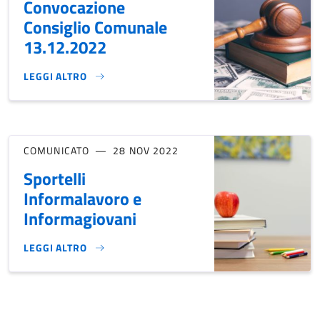
Convocazione
Consiglio Comunale
13.12.2022
LEGGI ALTRO
CONVOCAZIONE CONSIGLIO COMUNALE 13.12.2022}
COMUNICATO
28 NOV 2022
Sportelli
Informalavoro e
Informagiovani
LEGGI ALTRO
SPORTELLI INFORMALAVORO E INFORMAGIOVANI}