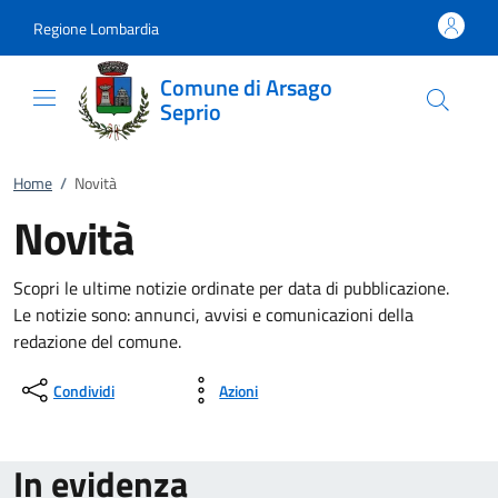
Vai al contenuto
accedi al menu
footer.enter
Regione Lombardia
Comune di Arsago
Seprio
Home
/
Novità
Novità
Scopri le ultime notizie ordinate per data di pubblicazione.
Le notizie sono: annunci, avvisi e comunicazioni della
redazione del comune.
Condividi
Azioni
In evidenza