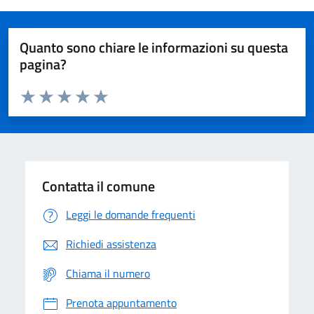
Quanto sono chiare le informazioni su questa
pagina?
Valuta da 1 a 5 stelle la pagina
Domanda
Valuta 1 stelle su 5
Valuta 2 stelle su 5
Valuta 3 stelle su 5
Valuta 4 stelle su 5
Valuta 5 stelle su 5
Contatta il comune
Leggi le domande frequenti
Richiedi assistenza
Chiama il numero
Prenota appuntamento