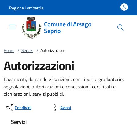
Vai al contenuto
accedi al menu
footer.enter
Regione Lombardia
Comune di Arsago
Seprio
Home
/
Servizi
/
Autorizzazioni
Autorizzazioni
Pagamenti, domande e iscrizioni, contributi e graduatorie,
segnalazioni, autorizzazioni e concessioni, certificati e
dichiarazioni, servizi pubblici.
Condividi
Azioni
Servizi