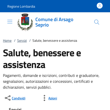
Vai al contenuto
accedi al menu
footer.enter
Regione Lombardia
Comune di Arsago
Seprio
Home
/
Servizi
/
Salute, benessere e assistenza
Salute, benessere e
assistenza
Pagamenti, domande e iscrizioni, contributi e graduatorie,
segnalazioni, autorizzazioni e concessioni, certificati e
dichiarazioni, servizi pubblici.
Condividi
Azioni
Servizi