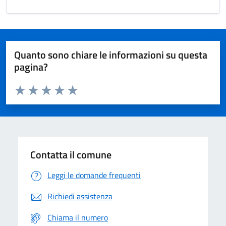
Quanto sono chiare le informazioni su questa
pagina?
Valuta da 1 a 5 stelle la pagina
Domanda
Valuta 1 stelle su 5
Valuta 2 stelle su 5
Valuta 3 stelle su 5
Valuta 4 stelle su 5
Valuta 5 stelle su 5
Contatta il comune
Leggi le domande frequenti
Richiedi assistenza
Chiama il numero