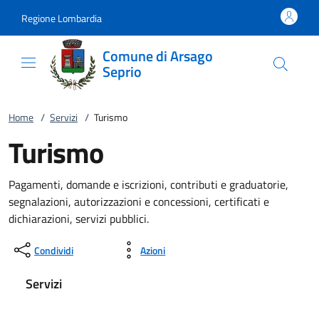
Vai al contenuto
accedi al menu
footer.enter
Regione Lombardia
Comune di Arsago
Seprio
Home
/
Servizi
/
Turismo
Turismo
Pagamenti, domande e iscrizioni, contributi e graduatorie,
segnalazioni, autorizzazioni e concessioni, certificati e
dichiarazioni, servizi pubblici.
Condividi
Azioni
Servizi