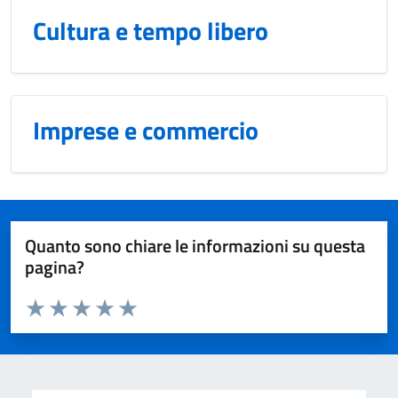
Cultura e tempo libero
Imprese e commercio
Quanto sono chiare le informazioni su questa
pagina?
Valuta da 1 a 5 stelle la pagina
Domanda
Valuta 1 stelle su 5
Valuta 2 stelle su 5
Valuta 3 stelle su 5
Valuta 4 stelle su 5
Valuta 5 stelle su 5