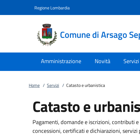
Vai al contenuto
accedi al menu
footer.enter
Regione Lombardia
Comune di Arsago Se
Amministrazione
Novità
Servizi
Home
/
Servizi
/
Catasto e urbanistica
Catasto e urbanis
Pagamenti, domande e iscrizioni, contributi e 
concessioni, certificati e dichiarazioni, servizi 