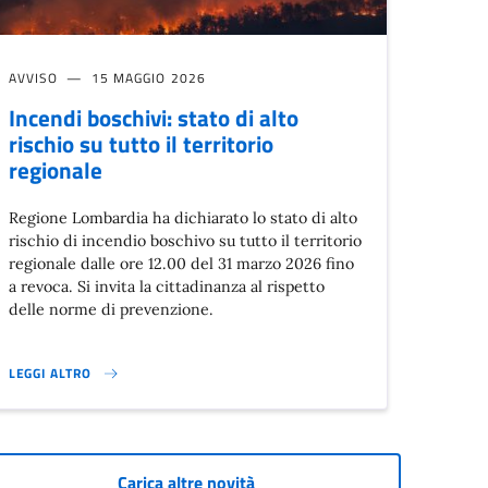
AVVISO
15 MAGGIO 2026
Incendi boschivi: stato di alto
rischio su tutto il territorio
regionale
Regione Lombardia ha dichiarato lo stato di alto
rischio di incendio boschivo su tutto il territorio
regionale dalle ore 12.00 del 31 marzo 2026 fino
a revoca. Si invita la cittadinanza al rispetto
delle norme di prevenzione.
LEGGI ALTRO
(1-31 LUGLIO; 3-14 AGOSTO)}
INCENDI BOSCHIVI: STATO DI ALTO RISCHIO SU TUTTO IL TERRITORIO RE
Carica altre novità