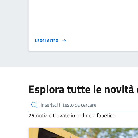
LEGGI ALTRO
AVVISO INTERRUZIONE ENERGIA ELETTRICA 29 APRILE.
Esplora tutte le novità 
inserisci il testo da cercare
75
notizie trovate in ordine alfabetico