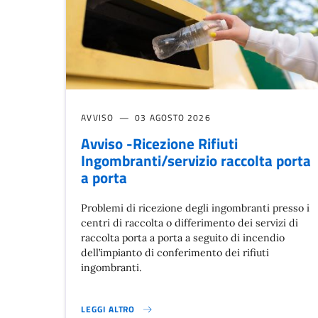
AVVISO
03 AGOSTO 2026
Avviso -Ricezione Rifiuti
Ingombranti/servizio raccolta porta
a porta
Problemi di ricezione degli ingombranti presso i
centri di raccolta o differimento dei servizi di
raccolta porta a porta a seguito di incendio
dell’impianto di conferimento dei rifiuti
ingombranti.
LEGGI ALTRO
AVVISO -RICEZIONE RIFIUTI INGOMBRANTI/SERVIZIO R