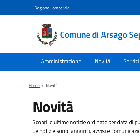
Vai al contenuto
accedi al menu
footer.enter
Regione Lombardia
Comune di Arsago Se
Amministrazione
Novità
Servizi
Home
/
Novità
Novità
Scopri le ultime notizie ordinate per data di p
Le notizie sono: annunci, avvisi e comunicazi