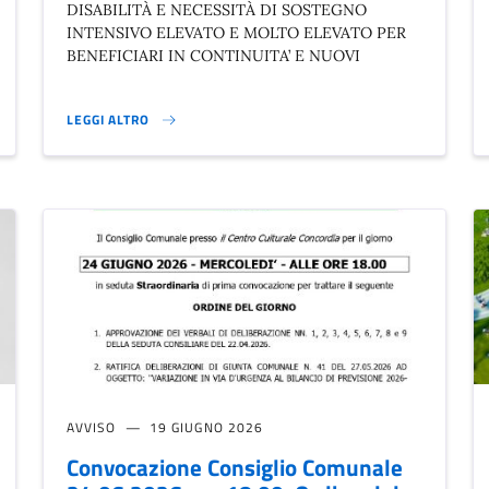
DISABILITÀ E NECESSITÀ DI SOSTEGNO
INTENSIVO ELEVATO E MOLTO ELEVATO PER
BENEFICIARI IN CONTINUITA’ E NUOVI
LEGGI ALTRO
APPROVAZIONE N. 2 AVVISI DISTRETTUALI }
AVVISO
19 GIUGNO 2026
Convocazione Consiglio Comunale