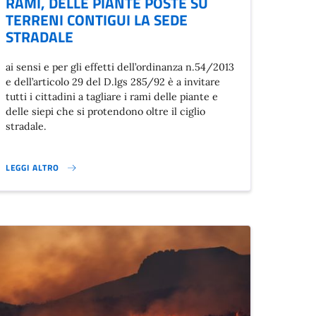
RAMI, DELLE PIANTE POSTE SU
TERRENI CONTIGUI LA SEDE
STRADALE
ai sensi e per gli effetti dell’ordinanza n.54/2013
e dell’articolo 29 del D.lgs 285/92 è a invitare
tutti i cittadini a tagliare i rami delle piante e
delle siepi che si protendono oltre il ciglio
stradale.
LEGGI ALTRO
ORDINE DEL GIORNO.}
MANUTENZIONE DELLE SIEPI, DEI RAMI, DELLE PIANTE POSTE SU TERRE