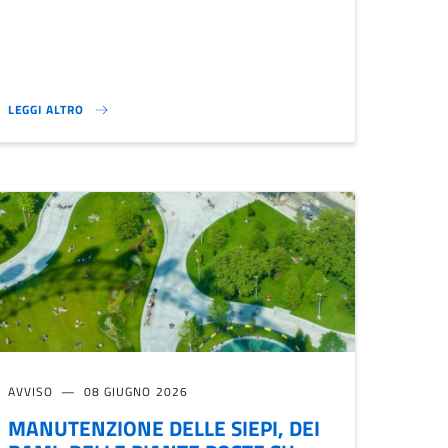
LEGGI ALTRO
DICHIARAZIONE SULLE CESSIONI DI CREDITI ANNO 2026}
AVVISO
08 GIUGNO 2026
MANUTENZIONE DELLE SIEPI, DEI