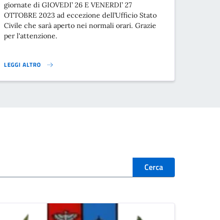
giornate di GIOVEDI’ 26 E VENERDI’ 27
OTTOBRE 2023 ad eccezione dell’Ufficio Stato
Civile che sarà aperto nei normali orari. Grazie
per l'attenzione.
LEGGI ALTRO
CHIUSURA UFFICI COMUNALI GIOVEDI’ 26 E VENERDI’ 27 OTTOBRE }
Cerca