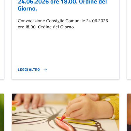
24.06.2026 ore 18.00. Ordine del
Giorno.
Convocazione Consiglio Comunale 24.06.2026
ore 18.00. Ordine del Giorno.
LEGGI ALTRO
CONVOCAZIONE CONSIGLIO COMUNALE 24.06.2026 ORE 18.00. 