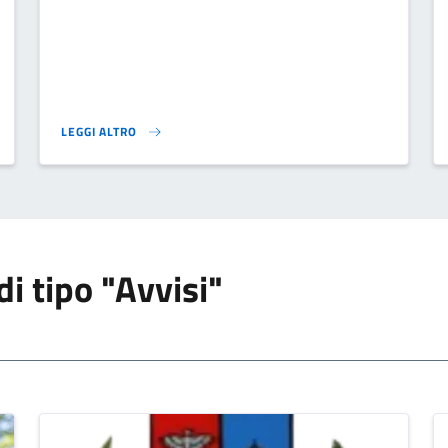
LEGGI ALTRO
}
RISTRUTTURAZIONE PALAZZO COMUNALE - AVVISO}
di tipo "Avvisi"