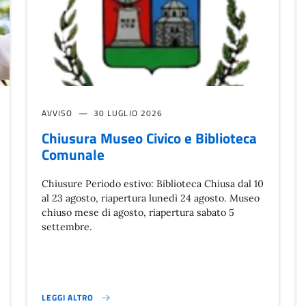
AVVISO
30 LUGLIO 2026
Chiusura Museo Civico e Biblioteca
Comunale
Chiusure Periodo estivo: Biblioteca Chiusa dal 10
al 23 agosto, riapertura lunedì 24 agosto. Museo
chiuso mese di agosto, riapertura sabato 5
settembre.
LEGGI ALTRO
ACCOLTA PORTA A PORTA}
CHIUSURA MUSEO CIVICO E BIBLIOTECA COMUNALE }