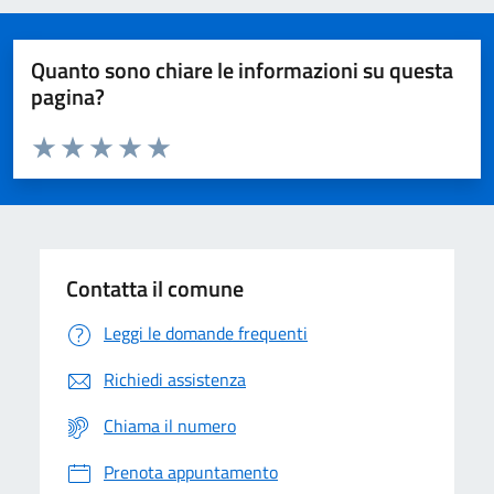
Quanto sono chiare le informazioni su questa
pagina?
Valuta da 1 a 5 stelle la pagina
Domanda
Valuta 1 stelle su 5
Valuta 2 stelle su 5
Valuta 3 stelle su 5
Valuta 4 stelle su 5
Valuta 5 stelle su 5
Contatta il comune
Leggi le domande frequenti
Richiedi assistenza
Chiama il numero
Prenota appuntamento