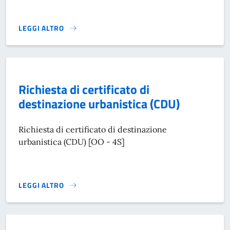
LEGGI ALTRO
RICHIESTA DI AUTORIZZAZIONE PER L'INSTALLAZIONE DI ME
Richiesta di certificato di
destinazione urbanistica (CDU)
Richiesta di certificato di destinazione
urbanistica (CDU) [OO - 4S]
LEGGI ALTRO
RICHIESTA DI CERTIFICATO DI DESTINAZIONE URBANISTICA 