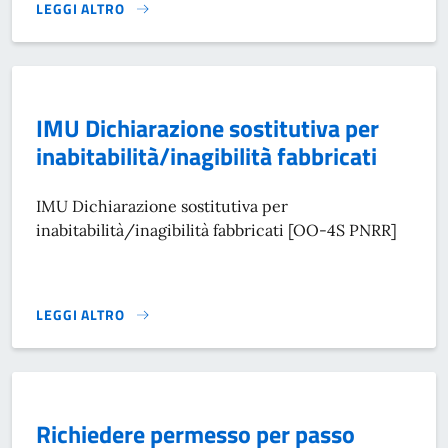
LEGGI ALTRO
AUTODICHIARAZIONE STABILITÀ MANUFATTO PER RINNOVO M
IMU Dichiarazione sostitutiva per
inabitabilità/inagibilità fabbricati
IMU Dichiarazione sostitutiva per
inabitabilità/inagibilità fabbricati [OO-4S PNRR]
LEGGI ALTRO
IMU DICHIARAZIONE SOSTITUTIVA PER INABITABILITÀ/INAGI
Richiedere permesso per passo