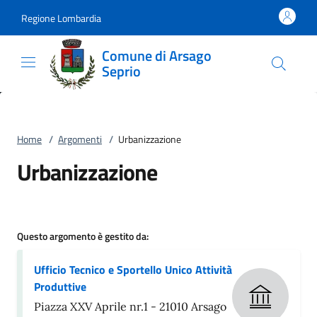
Vai al contenuto
accedi al menu
footer.enter
Regione Lombardia
Comune di Arsago
Seprio
Home
/
Argomenti
/
Urbanizzazione
Urbanizzazione
Questo argomento è gestito da:
Ufficio Tecnico e Sportello Unico Attività
Produttive
Piazza XXV Aprile nr.1 - 21010 Arsago