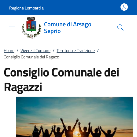
Vai al contenuto
accedi al menu
footer.enter
Regione Lombardia
Comune di Arsago
Seprio
Home
/
Vivere il Comune
/
Territorio e Tradizione
/
Consiglio Comunale dei Ragazzi
Consiglio Comunale dei
Ragazzi