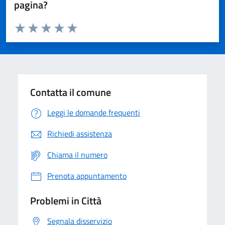
pagina?
Valuta da 1 a 5 stelle la pagina
Domanda
Valuta 1 stelle su 5
Valuta 2 stelle su 5
Valuta 3 stelle su 5
Valuta 4 stelle su 5
Valuta 5 stelle su 5
Contatta il comune
Leggi le domande frequenti
Richiedi assistenza
Chiama il numero
Prenota appuntamento
Problemi in Città
Segnala disservizio