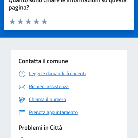
pagina?
Valuta da 1 a 5 stelle la pagina
Domanda
Valuta 1 stelle su 5
Valuta 2 stelle su 5
Valuta 3 stelle su 5
Valuta 4 stelle su 5
Valuta 5 stelle su 5
Contatta il comune
Leggi le domande frequenti
Richiedi assistenza
Chiama il numero
Prenota appuntamento
Problemi in Città