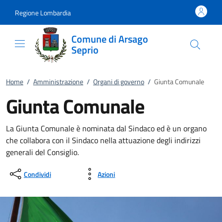
Vai al contenuto
accedi al menu
footer.enter
Regione Lombardia
Comune di Arsago
Seprio
Home
/
Amministrazione
/
Organi di governo
/
Giunta Comunale
Giunta Comunale
La Giunta Comunale è nominata dal Sindaco ed è un organo
che collabora con il Sindaco nella attuazione degli indirizzi
generali del Consiglio.
Condividi
Azioni