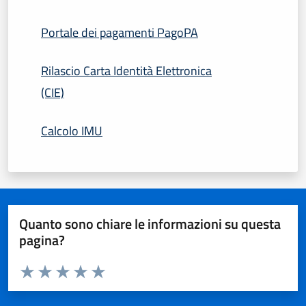
Portale dei pagamenti PagoPA
Rilascio Carta Identità Elettronica
(CIE)
Calcolo IMU
Quanto sono chiare le informazioni su questa
pagina?
Valuta da 1 a 5 stelle la pagina
Domanda
Valuta 1 stelle su 5
Valuta 2 stelle su 5
Valuta 3 stelle su 5
Valuta 4 stelle su 5
Valuta 5 stelle su 5