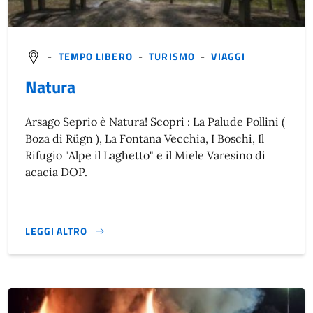
-
TEMPO LIBERO
-
TURISMO
-
VIAGGI
Natura
Arsago Seprio è Natura! Scopri : La Palude Pollini (
Boza di Rügn ), La Fontana Vecchia, I Boschi, Il
Rifugio "Alpe il Laghetto" e il Miele Varesino di
acacia DOP.
LEGGI ALTRO
NATURA}