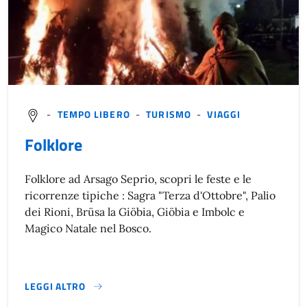
-
TEMPO LIBERO
-
TURISMO
-
VIAGGI
Folklore
Folklore ad Arsago Seprio, scopri le feste e le
ricorrenze tipiche : Sagra "Terza d'Ottobre", Palio
dei Rioni, Brüsa la Giöbia, Giöbia e Imbolc e
Magico Natale nel Bosco.
LEGGI ALTRO
FOLKLORE}