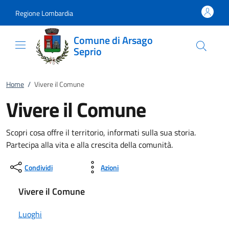
Vai al contenuto
accedi al menu
footer.enter
Regione Lombardia
Comune di Arsago
Seprio
Home
/
Vivere il Comune
Vivere il Comune
Scopri cosa offre il territorio, informati sulla sua storia.
Partecipa alla vita e alla crescita della comunità.
Condividi
Azioni
Vivere il Comune
Luoghi