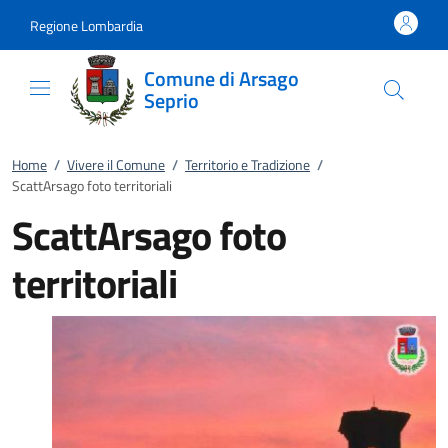
Vai al contenuto
accedi al menu
footer.enter
Regione Lombardia
Comune di Arsago
Seprio
Home
/
Vivere il Comune
/
Territorio e Tradizione
/
ScattArsago foto territoriali
ScattArsago foto
territoriali