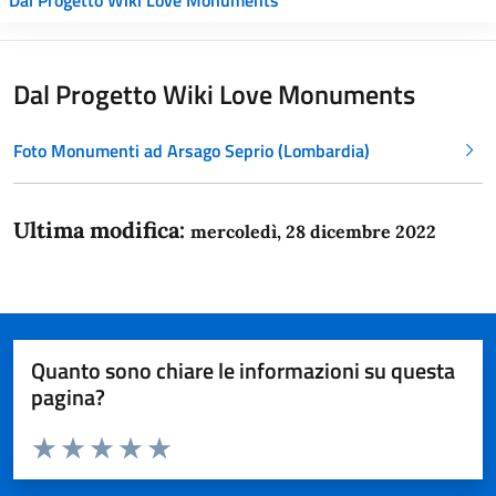
Dal Progetto Wiki Love Monuments
Foto Monumenti ad Arsago Seprio (Lombardia)
Ultima modifica:
mercoledì, 28 dicembre 2022
Quanto sono chiare le informazioni su questa
pagina?
Valuta da 1 a 5 stelle la pagina
Domanda
Valuta 1 stelle su 5
Valuta 2 stelle su 5
Valuta 3 stelle su 5
Valuta 4 stelle su 5
Valuta 5 stelle su 5