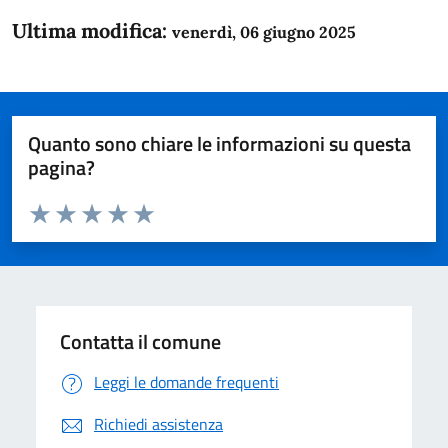
Ultima modifica:
venerdì, 06 giugno 2025
Quanto sono chiare le informazioni su questa
pagina?
Valuta da 1 a 5 stelle la pagina
Domanda
Valuta 1 stelle su 5
Valuta 2 stelle su 5
Valuta 3 stelle su 5
Valuta 4 stelle su 5
Valuta 5 stelle su 5
Contatta il comune
Leggi le domande frequenti
Richiedi assistenza