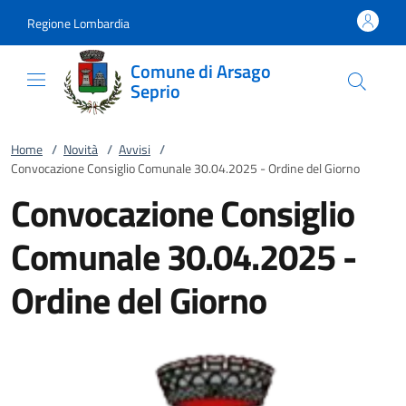
Vai al contenuto
accedi al menu
footer.enter
Regione Lombardia
Comune di Arsago
Seprio
Home
/
Novità
/
Avvisi
/
Convocazione Consiglio Comunale 30.04.2025 - Ordine del Giorno
Convocazione Consiglio
Comunale 30.04.2025 -
Ordine del Giorno