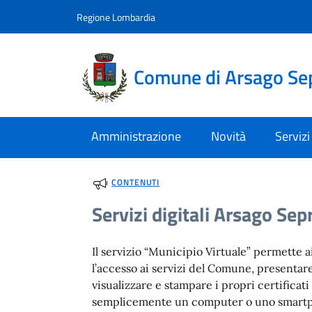
Vai al contenuto
accedi al menu
footer.enter
Regione Lombardia
Comune di Arsago Se
Amministrazione
Novità
Servizi
CONTENUTI
Servizi digitali Arsago Sep
Il servizio “Municipio Virtuale” permette ai
l’accesso ai servizi del Comune, presentare
visualizzare e stampare i propri certificati
semplicemente un computer o uno smart