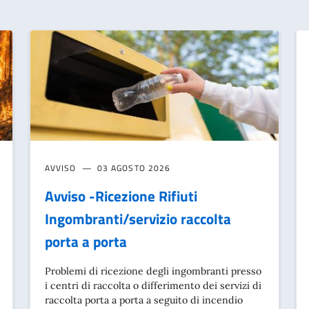
AVVISO
03 AGOSTO 2026
Avviso -Ricezione Rifiuti
Ingombranti/servizio raccolta
porta a porta
Problemi di ricezione degli ingombranti presso
i centri di raccolta o differimento dei servizi di
raccolta porta a porta a seguito di incendio