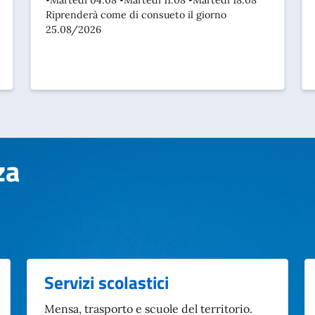
•Martedì 04.08 •Martedì 11.08 •Martedì 18.08
Riprenderà come di consueto il giorno
25.08/2026
za
za
Servizi scolastici
Mensa, trasporto e scuole del territorio.