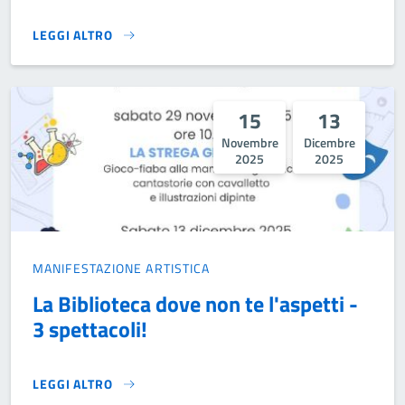
LEGGI ALTRO
CINEFORUM – “HER”}
15
13
Novembre
Dicembre
2025
2025
MANIFESTAZIONE ARTISTICA
La Biblioteca dove non te l'aspetti -
3 spettacoli!
LEGGI ALTRO
LA BIBLIOTECA DOVE NON TE L'ASPETTI - 3 SPETTACOLI!}