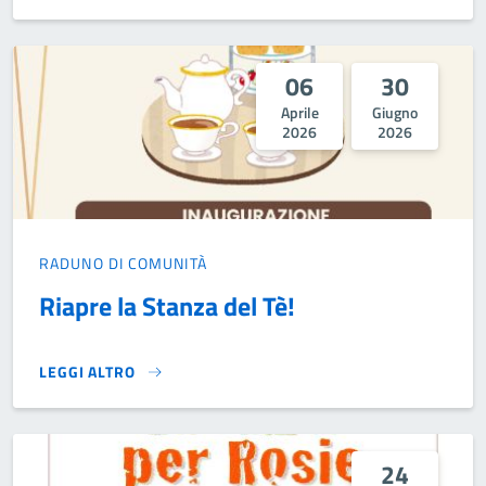
06
30
Aprile
Giugno
2026
2026
RADUNO DI COMUNITÀ
Riapre la Stanza del Tè!
LEGGI ALTRO
RIAPRE LA STANZA DEL TÈ!}
24