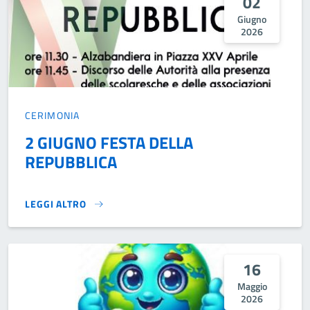
02
Giugno
2026
CERIMONIA
2 GIUGNO FESTA DELLA
REPUBBLICA
LEGGI ALTRO
2 GIUGNO FESTA DELLA REPUBBLICA}
16
Maggio
2026