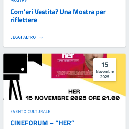
MOSTRA
Com'eri Vestita? Una Mostra per
riflettere
LEGGI ALTRO
COM'ERI VESTITA? UNA MOSTRA PER RIFLETTERE }
15
Novembre
2025
EVENTO CULTURALE
CINEFORUM – “HER”