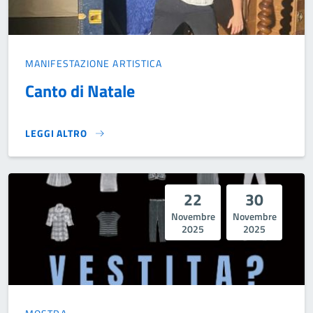
MANIFESTAZIONE ARTISTICA
Canto di Natale
LEGGI ALTRO
CANTO DI NATALE }
22
30
Novembre
Novembre
2025
2025