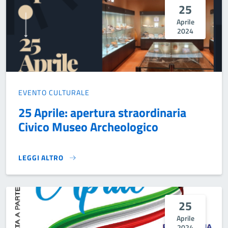
25
Aprile
2024
EVENTO CULTURALE
25 Aprile: apertura straordinaria
Civico Museo Archeologico
LEGGI ALTRO
25 APRILE: APERTURA STRAORDINARIA CIVICO MUSEO ARC
25
Aprile
2024