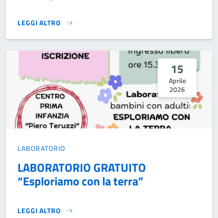
LEGGI ALTRO
PROCLAMAZIONE CONSIGLIO COMUNALE DEI RAGAZZI}
15
Aprile
2026
LABORATORIO
LABORATORIO GRATUITO
“Esploriamo con la terra”
LEGGI ALTRO
LABORATORIO GRATUITO “ESPLORIAMO CON LA TERRA”}