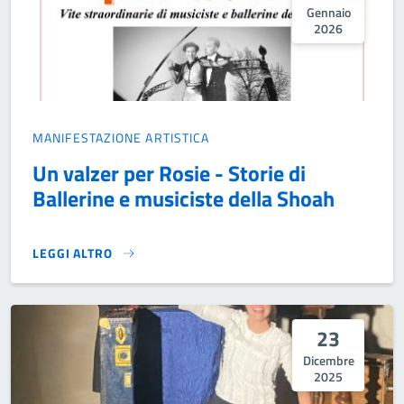
Gennaio
2026
MANIFESTAZIONE ARTISTICA
Un valzer per Rosie - Storie di
Ballerine e musiciste della Shoah
LEGGI ALTRO
UN VALZER PER ROSIE - STORIE DI BALLERINE E MUSICIST
23
Dicembre
2025