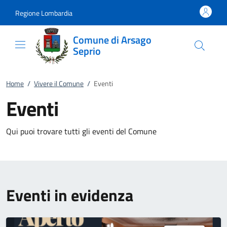
Vai al contenuto
accedi al menu
footer.enter
Regione Lombardia
Comune di Arsago
Seprio
Home
/
Vivere il Comune
/
Eventi
Eventi
Qui puoi trovare tutti gli eventi del Comune
Eventi in evidenza