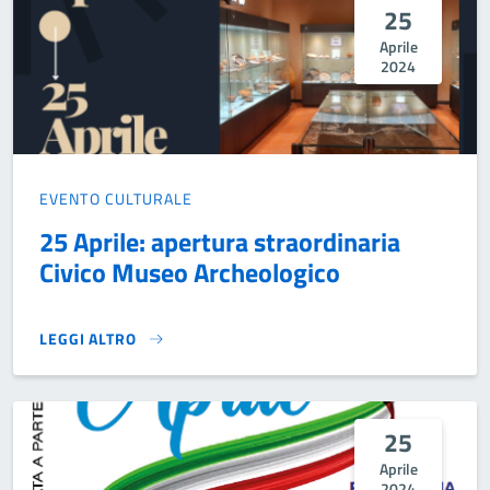
25
Aprile
2024
EVENTO CULTURALE
25 Aprile: apertura straordinaria
Civico Museo Archeologico
LEGGI ALTRO
25 APRILE: APERTURA STRAORDINARIA CIVICO MUSEO ARC
25
Aprile
2024