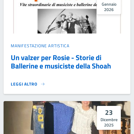
Gennaio
2026
MANIFESTAZIONE ARTISTICA
Un valzer per Rosie - Storie di
Ballerine e musiciste della Shoah
LEGGI ALTRO
UN VALZER PER ROSIE - STORIE DI BALLERINE E MUSICIST
23
Dicembre
2025