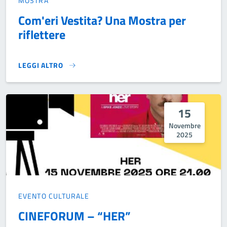
MOSTRA
Com'eri Vestita? Una Mostra per
riflettere
LEGGI ALTRO
COM'ERI VESTITA? UNA MOSTRA PER RIFLETTERE }
15
Novembre
2025
EVENTO CULTURALE
CINEFORUM – “HER”