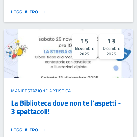
LEGGI ALTRO
CINEFORUM – “HER”}
15
13
Novembre
Dicembre
2025
2025
MANIFESTAZIONE ARTISTICA
La Biblioteca dove non te l'aspetti -
3 spettacoli!
LEGGI ALTRO
LA BIBLIOTECA DOVE NON TE L'ASPETTI - 3 SPETTACOLI!}