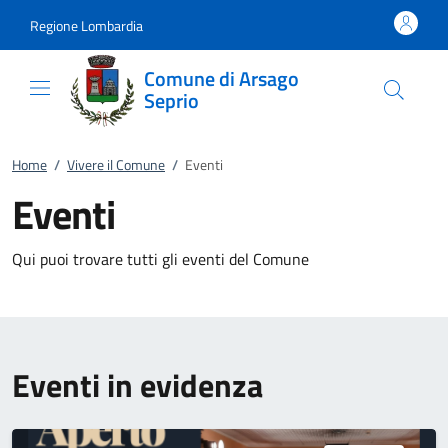
Vai al contenuto
accedi al menu
footer.enter
Regione Lombardia
Comune di Arsago
Seprio
Home
/
Vivere il Comune
/
Eventi
Eventi
Qui puoi trovare tutti gli eventi del Comune
Eventi in evidenza