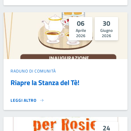
06
30
Aprile
Giugno
2026
2026
RADUNO DI COMUNITÀ
Riapre la Stanza del Tè!
LEGGI ALTRO
RIAPRE LA STANZA DEL TÈ!}
24