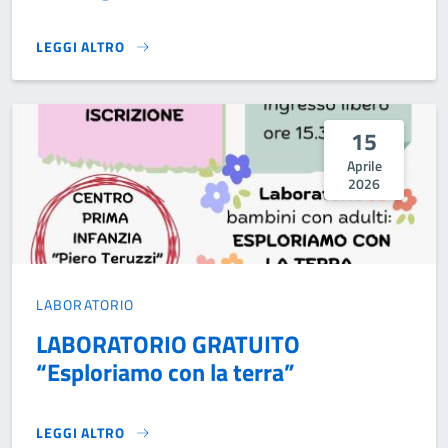
LEGGI ALTRO
PROCLAMAZIONE CONSIGLIO COMUNALE DEI RAGAZZI}
15
Aprile
2026
LABORATORIO
LABORATORIO GRATUITO
“Esploriamo con la terra”
LEGGI ALTRO
LABORATORIO GRATUITO “ESPLORIAMO CON LA TERRA”}