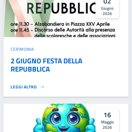
02
Giugno
2026
CERIMONIA
2 GIUGNO FESTA DELLA
REPUBBLICA
LEGGI ALTRO
2 GIUGNO FESTA DELLA REPUBBLICA}
16
Maggio
2026