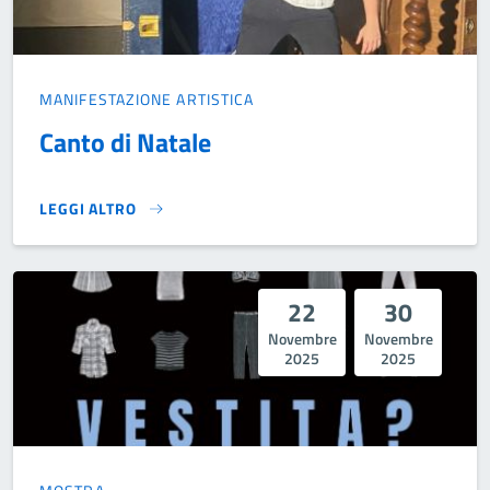
MANIFESTAZIONE ARTISTICA
Canto di Natale
LEGGI ALTRO
CANTO DI NATALE }
22
30
Novembre
Novembre
2025
2025