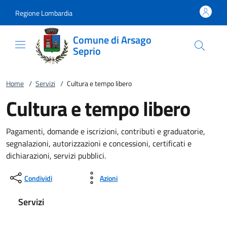
Vai al contenuto
accedi al menu
footer.enter
Regione Lombardia
Comune di Arsago
Seprio
Home
/
Servizi
/
Cultura e tempo libero
Cultura e tempo libero
Pagamenti, domande e iscrizioni, contributi e graduatorie,
segnalazioni, autorizzazioni e concessioni, certificati e
dichiarazioni, servizi pubblici.
Condividi
Azioni
Servizi