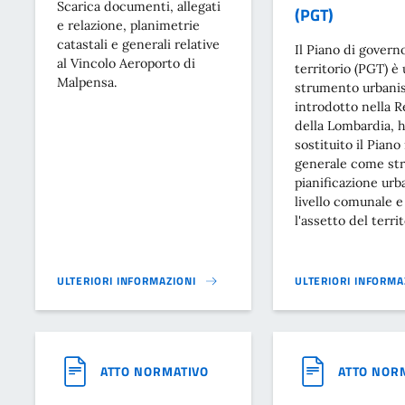
Scarica documenti, allegati
(PGT)
e relazione, planimetrie
catastali e generali relative
Il Piano di govern
al Vincolo Aeroporto di
territorio (PGT) è
Malpensa.
strumento urbanis
introdotto nella 
della Lombardia, 
sostituito il Piano
generale come st
pianificazione urb
livello comunale e
l'assetto del territ
ULTERIORI INFORMAZIONI
ULTERIORI INFORMA
PLANIMETRIE GENERALI - VINCOLO AEROPORTO DI MALPENSA}
VALUTAZIONE AMBIE
ATTO NORMATIVO
ATTO NOR