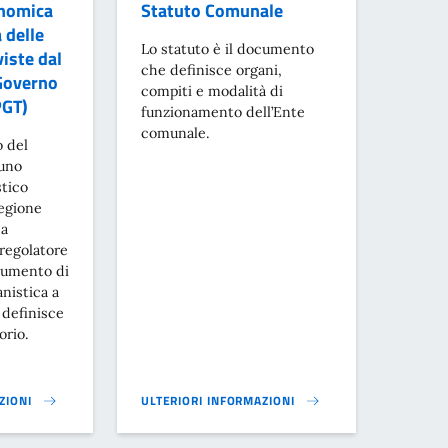
onomica
Statuto Comunale
 delle
Lo statuto è il documento
viste dal
che definisce organi,
 Governo
compiti e modalità di
PGT)
funzionamento dell’Ente
comunale.
o del
 uno
tico
Regione
ha
 regolatore
rumento di
anistica a
 definisce
orio.
ZIONI
ULTERIORI INFORMAZIONI
ICA DI COMPATIBILITÀ DELLE SOTTRAZIONI PREVISTE DAL PGT - PIANO D
STATUTO COMUNALE}