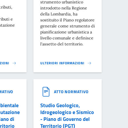
strumento urbanistico
ributi,
introdotto nella Regione
della Lombardia, ha
ibuti e
sostituito il Piano regolatore
ntazione
generale come strumento di
pianificazione urbanistica a
livello comunale e definisce
l'assetto del territorio.
ZIONI
ULTERIORI INFORMAZIONI
IAZIONI}
VARIANTE PARZIALE AL PGT - PIANO DI GOVERNO D
MATIVO
ATTO NORMATIVO
bientale
Studio Geologico,
lutazione
Idrogeologico e Sismico
iano di
- Piano di Governo del
ritorio
Territorio (PGT)