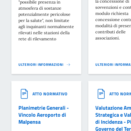
la concessione di
"possibile presenza in
sovvenzioni e cont
atmosfera di sostanze
modulo richiesta
potenzialmente pericolose
concessione contr
per la salute", non limitate
modalità di prese
agli inquinanti normalmente
contributi delle
rilevati nelle stazioni della
associazioni.
rete di rilevamento
ULTERIORI INFORMAZIONI
ULTERIORI INFORMA
MONITORAGGIO AMBIENTALE MALPENSA - CUV}
MODULISTICA ASSOC
ATTO NORMATIVO
ATTO NOR
Planimetrie Generali -
Valutazione Am
Vincolo Aeroporto di
Strategica e Va
Malpensa
di Incidenza - P
Governo del Ter