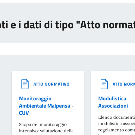
i e i dati di tipo "Atto norma
ATTO NORMATIVO
ATTO NOR
Monitoraggio
Modulistica
Ambientale Malpensa -
Associazioni
CUV
Elenco document
modulistica associ
Scopo del monitoraggio
regolamento comu
intensivo: valutazione della