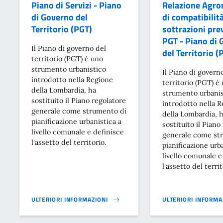
Piano di Servizi - Piano
Relazione Agr
di Governo del
di compatibilità
Territorio (PGT)
sottrazioni pre
PGT - Piano di
Il Piano di governo del
del Territorio (
territorio (PGT) è uno
strumento urbanistico
Il Piano di govern
introdotto nella Regione
territorio (PGT) è
della Lombardia, ha
strumento urbanis
sostituito il Piano regolatore
introdotto nella 
generale come strumento di
della Lombardia, 
pianificazione urbanistica a
sostituito il Piano
livello comunale e definisce
generale come st
l'assetto del territorio.
pianificazione urb
livello comunale e
l'assetto del territ
ULTERIORI INFORMAZIONI
ULTERIORI INFORMA
PIANO DI SERVIZI - PIANO DI GOVERNO DEL TERRITORIO (PGT)}
RELAZIONE AGRONOM