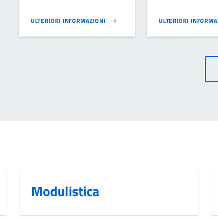
ULTERIORI INFORMAZIONI
ULTERIORI INFORMA
PIANO DELLE REGOLE - PIANO DI GOVERNO DEL TERRITORIO (PG
PIANO REGOLATORE 
Modulistica