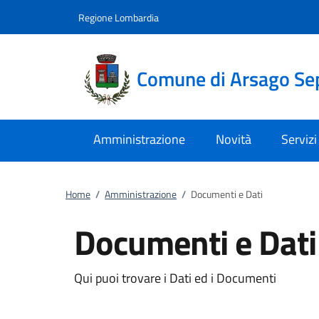
Vai al contenuto
accedi al menu
footer.enter
Regione Lombardia
Comune di Arsago Se
Amministrazione
Novità
Servizi
Home
/
Amministrazione
/
Documenti e Dati
Documenti e Dati
Qui puoi trovare i Dati ed i Documenti