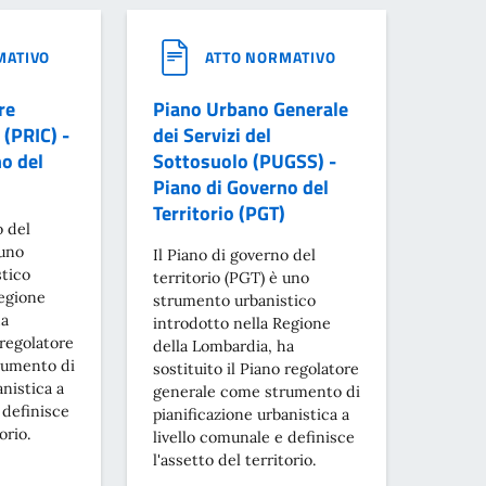
MATIVO
ATTO NORMATIVO
re
Piano Urbano Generale
 (PRIC) -
dei Servizi del
o del
Sottosuolo (PUGSS) -
Piano di Governo del
Territorio (PGT)
o del
 uno
Il Piano di governo del
tico
territorio (PGT) è uno
Regione
strumento urbanistico
ha
introdotto nella Regione
 regolatore
della Lombardia, ha
rumento di
sostituito il Piano regolatore
anistica a
generale come strumento di
 definisce
pianificazione urbanistica a
orio.
livello comunale e definisce
l'assetto del territorio.