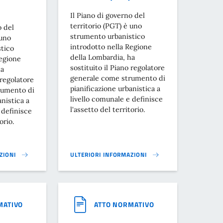
Il Piano di governo del
territorio (PGT) è uno
o del
strumento urbanistico
 uno
introdotto nella Regione
tico
della Lombardia, ha
Regione
sostituito il Piano regolatore
ha
generale come strumento di
 regolatore
pianificazione urbanistica a
rumento di
livello comunale e definisce
anistica a
l'assetto del territorio.
 definisce
orio.
ZIONI
ULTERIORI INFORMAZIONI
NTALE STRATEGICA E VALUTAZIONE DI INCIDENZA - PIANO DI GOVERNO DE
STUDIO GEOLOGICO, IDROGEOLOGICO E SISMICO - 
MATIVO
ATTO NORMATIVO