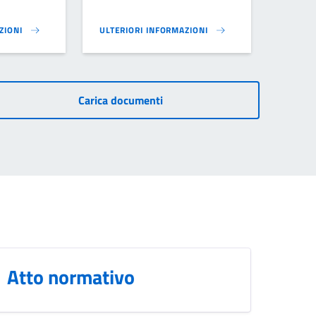
ZIONI
ULTERIORI INFORMAZIONI
T)}
ILLUMINOTECNICO (PRIC) - PIANO DI GOVERNO DEL TERRITORIO (PGT)}
PIANO URBANO GENERALE DEI SERVIZI DEL SOTTOS
Carica documenti
Atto normativo