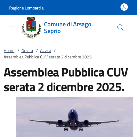
Vai al contenuto
accedi al menu
footer.enter
Regione Lombardia
Comune di Arsago
Seprio
Home
/
Novità
/
Avvisi
/
Assemblea Pubblica CUV serata 2 dicembre 2025.
Assemblea Pubblica CUV
serata 2 dicembre 2025.