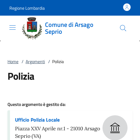
Vai al contenuto
accedi al menu
footer.enter
Regione Lombardia
Comune di Arsago
Seprio
Home
/
Argomenti
/
Polizia
Polizia
Questo argomento è gestito da:
Ufficio Polizia Locale
Piazza XXV Aprile nr.1 - 21010 Arsago
Seprio (VA)