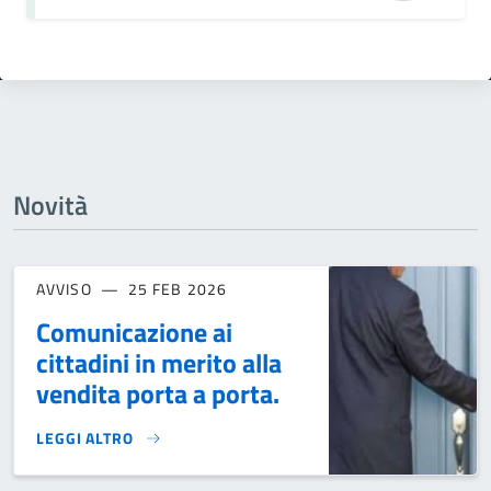
Novità
AVVISO
25 FEB 2026
Comunicazione ai
cittadini in merito alla
vendita porta a porta.
LEGGI ALTRO
COMUNICAZIONE AI CITTADINI IN MERITO ALLA VENDITA POR