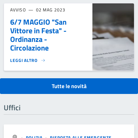
AVVISO
02 MAG 2023
6/7 MAGGIO "San
Vittore in Festa" -
Ordinanza -
Circolazione
LEGGI ALTRO
6/7 MAGGIO "SAN VITTORE IN FESTA" - ORDINANZA - CIRC
Tutte le novità
Uffici
-
POLIZIA
-
RISPOSTA ALLE EMERGENZE