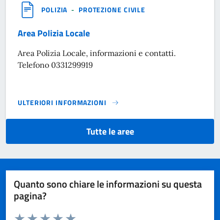
POLIZIA
-
PROTEZIONE CIVILE
Area Polizia Locale
Area Polizia Locale, informazioni e contatti.
Telefono 0331299919
ULTERIORI INFORMAZIONI
AREA POLIZIA LOCALE}
Tutte le aree
Quanto sono chiare le informazioni su questa
pagina?
Valuta da 1 a 5 stelle la pagina
Domanda