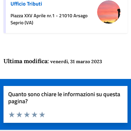
Ufficio Tributi
Piazza XXV Aprile nr.1 - 21010 Arsago
Seprio (VA)
Ultima modifica:
venerdì, 31 marzo 2023
Quanto sono chiare le informazioni su questa
pagina?
Valuta da 1 a 5 stelle la pagina
Domanda
Valuta 1 stelle su 5
Valuta 2 stelle su 5
Valuta 3 stelle su 5
Valuta 4 stelle su 5
Valuta 5 stelle su 5