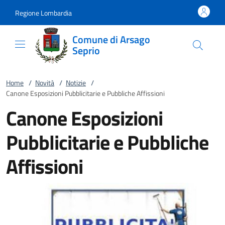
Vai al contenuto
accedi al menu
footer.enter
Regione Lombardia
Comune di Arsago
Seprio
Home
/
Novità
/
Notizie
/
Canone Esposizioni Pubblicitarie e Pubbliche Affissioni
Canone Esposizioni
Pubblicitarie e Pubbliche
Affissioni