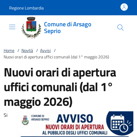
Vai al contenuto
accedi al menu
footer.enter
Regione Lombardia
Comune di Arsago
Seprio
Home
/
Novità
/
Avvisi
/
Nuovi orari di apertura uffici comunali (dal 1° maggio 2026)
Nuovi orari di apertura
uffici comunali (dal 1°
maggio 2026)
Si