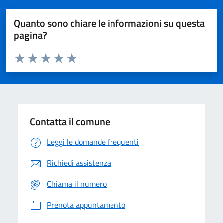
Quanto sono chiare le informazioni su questa
pagina?
Valuta da 1 a 5 stelle la pagina
Domanda
Valuta 1 stelle su 5
Valuta 2 stelle su 5
Valuta 3 stelle su 5
Valuta 4 stelle su 5
Valuta 5 stelle su 5
Contatta il comune
Leggi le domande frequenti
Richiedi assistenza
Chiama il numero
Prenota appuntamento