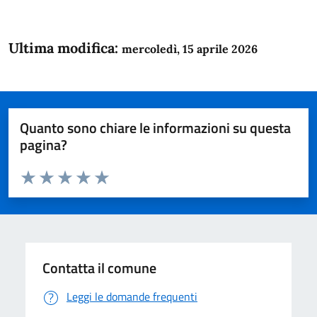
Ultima modifica:
mercoledì, 15 aprile 2026
Quanto sono chiare le informazioni su questa
pagina?
Valuta da 1 a 5 stelle la pagina
Domanda
Valuta 1 stelle su 5
Valuta 2 stelle su 5
Valuta 3 stelle su 5
Valuta 4 stelle su 5
Valuta 5 stelle su 5
Contatta il comune
Leggi le domande frequenti