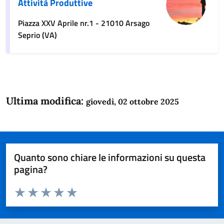
Attività Produttive
Piazza XXV Aprile nr.1 - 21010 Arsago
Seprio (VA)
Ultima modifica:
giovedì, 02 ottobre 2025
Quanto sono chiare le informazioni su questa
pagina?
Valuta da 1 a 5 stelle la pagina
Domanda
Valuta 1 stelle su 5
Valuta 2 stelle su 5
Valuta 3 stelle su 5
Valuta 4 stelle su 5
Valuta 5 stelle su 5