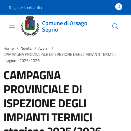
Vai al contenuto
accedi al menu
footer.enter
Regione Lombardia
Comune di Arsago
Seprio
Home
/
Novità
/
Avvisi
/
CAMPAGNA PROVINCIALE DI ISPEZIONE DEGLI IMPIANTI TERMICI
stagione 2025/2026
CAMPAGNA
PROVINCIALE DI
ISPEZIONE DEGLI
IMPIANTI TERMICI