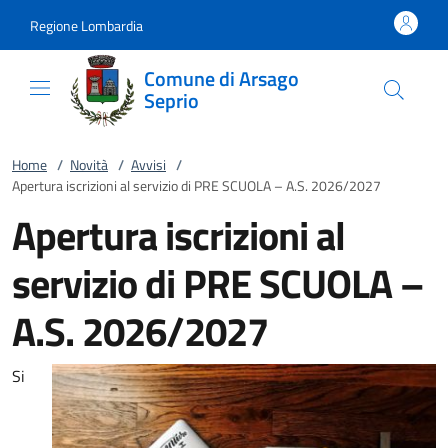
Vai al contenuto
accedi al menu
footer.enter
Regione Lombardia
Comune di Arsago
Seprio
Home
/
Novità
/
Avvisi
/
Apertura iscrizioni al servizio di PRE SCUOLA – A.S. 2026/2027
Apertura iscrizioni al
servizio di PRE SCUOLA –
A.S. 2026/2027
Si