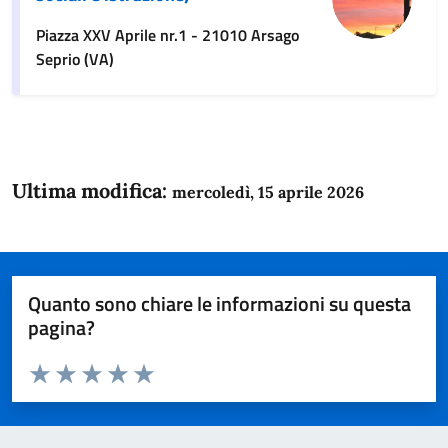
Piazza XXV Aprile nr.1 - 21010 Arsago
Seprio (VA)
Ultima modifica:
mercoledì, 15 aprile 2026
Quanto sono chiare le informazioni su questa
pagina?
Valuta da 1 a 5 stelle la pagina
Domanda
Valuta 1 stelle su 5
Valuta 2 stelle su 5
Valuta 3 stelle su 5
Valuta 4 stelle su 5
Valuta 5 stelle su 5