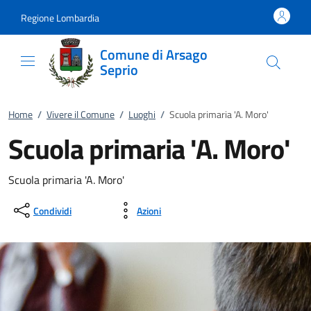
Vai al contenuto
accedi al menu
footer.enter
Regione Lombardia
Comune di Arsago
Seprio
Home
/
Vivere il Comune
/
Luoghi
/
Scuola primaria 'A. Moro'
Scuola primaria 'A. Moro'
Scuola primaria 'A. Moro'
Condividi
Azioni