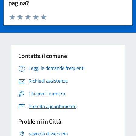
pagina?
Valuta da 1 a 5 stelle la pagina
Domanda
Valuta 1 stelle su 5
Valuta 2 stelle su 5
Valuta 3 stelle su 5
Valuta 4 stelle su 5
Valuta 5 stelle su 5
Contatta il comune
Leggi le domande frequenti
Richiedi assistenza
Chiama il numero
Prenota appuntamento
Problemi in Città
Segnala disservizio