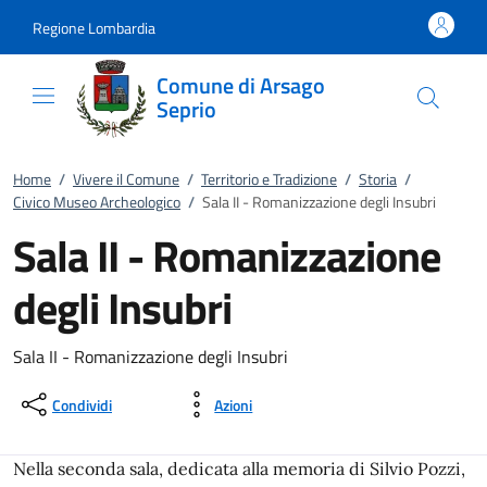
Vai al contenuto
accedi al menu
footer.enter
Regione Lombardia
Comune di Arsago
Seprio
Home
/
Vivere il Comune
/
Territorio e Tradizione
/
Storia
/
Civico Museo Archeologico
/
Sala II - Romanizzazione degli Insubri
Sala II - Romanizzazione
degli Insubri
Sala II - Romanizzazione degli Insubri
Condividi
Azioni
Nella seconda sala, dedicata alla memoria di Silvio Pozzi,