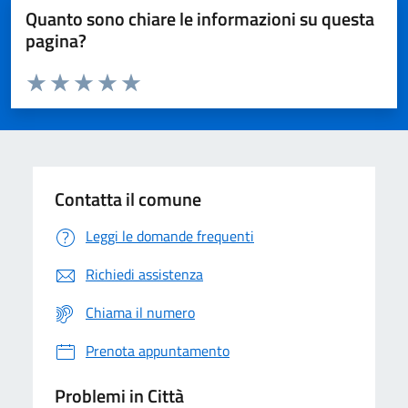
Quanto sono chiare le informazioni su questa
pagina?
Valuta da 1 a 5 stelle la pagina
Domanda
Valuta 1 stelle su 5
Valuta 2 stelle su 5
Valuta 3 stelle su 5
Valuta 4 stelle su 5
Valuta 5 stelle su 5
Contatta il comune
Leggi le domande frequenti
Richiedi assistenza
Chiama il numero
Prenota appuntamento
Problemi in Città