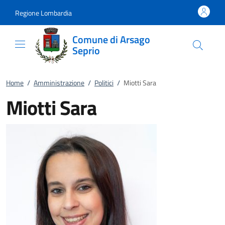
Vai al contenuto
accedi al menu
footer.enter
Regione Lombardia
Comune di Arsago
Seprio
Home
/
Amministrazione
/
Politici
/
Miotti Sara
Miotti Sara