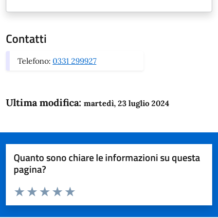
Contatti
Telefono:
0331 299927
Ultima modifica:
martedì, 23 luglio 2024
Quanto sono chiare le informazioni su questa
pagina?
Valuta da 1 a 5 stelle la pagina
Domanda
Valuta 1 stelle su 5
Valuta 2 stelle su 5
Valuta 3 stelle su 5
Valuta 4 stelle su 5
Valuta 5 stelle su 5