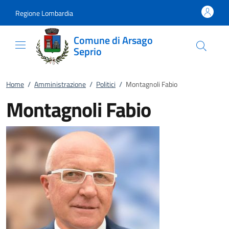
Vai al contenuto
accedi al menu
footer.enter
Regione Lombardia
Comune di Arsago
Seprio
Home
/
Amministrazione
/
Politici
/
Montagnoli Fabio
Montagnoli Fabio