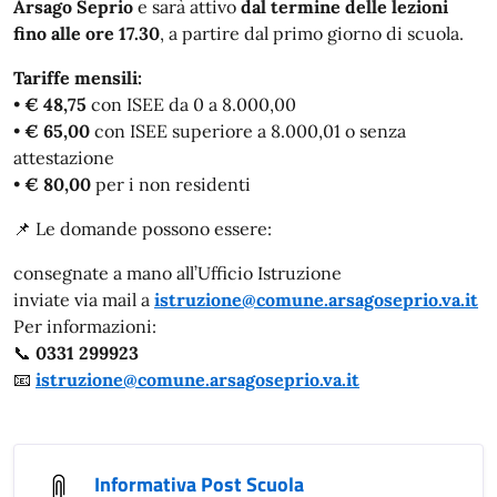
Arsago Seprio
e sarà attivo
dal termine delle lezioni
fino alle ore 17.30
, a partire dal primo giorno di scuola.
Tariffe mensili:
•
€ 48,75
con ISEE da 0 a 8.000,00
•
€ 65,00
con ISEE superiore a 8.000,01 o senza
attestazione
•
€ 80,00
per i non residenti
📌 Le domande possono essere:
consegnate a mano all’Ufficio Istruzione
inviate via mail a
istruzione@comune.arsagoseprio.va.it
Per informazioni:
📞
0331 299923
📧
istruzione@comune.arsagoseprio.va.it
Informativa Post Scuola