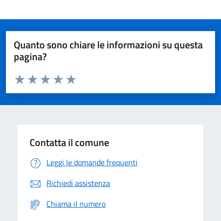
Quanto sono chiare le informazioni su questa
pagina?
Valuta da 1 a 5 stelle la pagina
Domanda
Valuta 1 stelle su 5
Valuta 2 stelle su 5
Valuta 3 stelle su 5
Valuta 4 stelle su 5
Valuta 5 stelle su 5
Contatta il comune
Leggi le domande frequenti
Richiedi assistenza
Chiama il numero