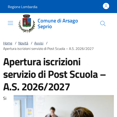
Vai al contenuto
accedi al menu
footer.enter
Regione Lombardia
Comune di Arsago
Seprio
Home
/
Novità
/
Avvisi
/
Apertura iscrizioni servizio di Post Scuola – A.S. 2026/2027
Apertura iscrizioni
servizio di Post Scuola –
A.S. 2026/2027
Si