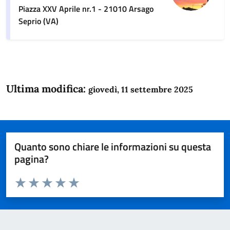
Piazza XXV Aprile nr.1 - 21010 Arsago
Seprio (VA)
Ultima modifica:
giovedì, 11 settembre 2025
Quanto sono chiare le informazioni su questa
pagina?
Valuta da 1 a 5 stelle la pagina
Domanda
Valuta 1 stelle su 5
Valuta 2 stelle su 5
Valuta 3 stelle su 5
Valuta 4 stelle su 5
Valuta 5 stelle su 5