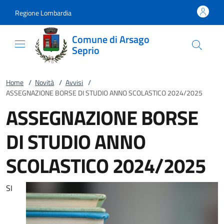
Vai al contenuto
accedi al menu
footer.enter
Regione Lombardia
Comune di Arsago
Seprio
Home
/
Novità
/
Avvisi
/
ASSEGNAZIONE BORSE DI STUDIO ANNO SCOLASTICO 2024/2025
ASSEGNAZIONE BORSE
DI STUDIO ANNO
SCOLASTICO 2024/2025
SI