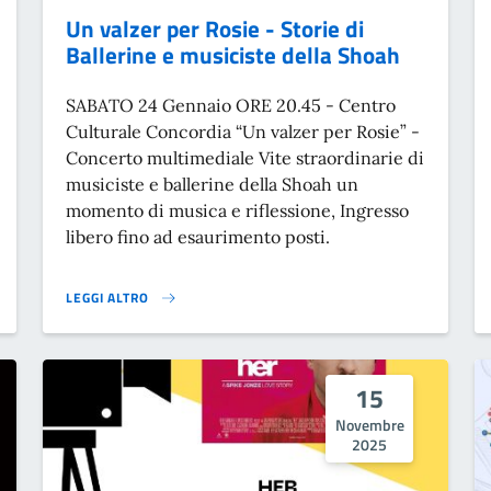
Un valzer per Rosie - Storie di
Ballerine e musiciste della Shoah
SABATO 24 Gennaio ORE 20.45 - Centro
Culturale Concordia “Un valzer per Rosie” -
Concerto multimediale Vite straordinarie di
musiciste e ballerine della Shoah un
momento di musica e riflessione, Ingresso
libero fino ad esaurimento posti.
LEGGI ALTRO
UN VALZER PER ROSIE - STORIE DI BALLERINE E MUSICISTE DE
15
Novembre
2025