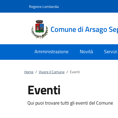
Vai al contenuto
accedi al menu
footer.enter
Regione Lombardia
Comune di Arsago Se
Amministrazione
Novità
Servizi
Home
/
Vivere il Comune
/
Eventi
Eventi
Qui puoi trovare tutti gli eventi del Comune