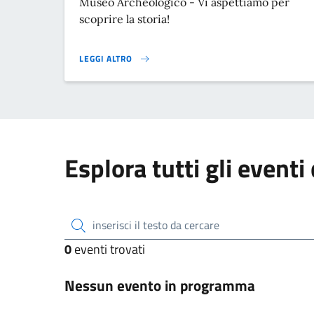
Museo Archeologico - Vi aspettiamo per
scoprire la storia!
LEGGI ALTRO
25 APRILE: APERTURA STRAORDINARIA CIVICO MUSEO
Esplora tutti gli event
inserisci il testo da cercare
0
eventi trovati
Nessun evento in programma