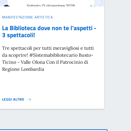
MANIFESTAZIONE ARTISTICA
La Biblioteca dove non te l'aspetti -
3 spettacoli!
Tre spettacoli per tutti meravigliosi e tutti
da scoprire! #Sistemabibliotecario Busto-
Ticino - Valle Olona Con il Patrocinio di
Regione Lombardia
LEGGI ALTRO
LA BIBLIOTECA DOVE NON TE L'ASPETTI - 3 SPETTACOLI!}