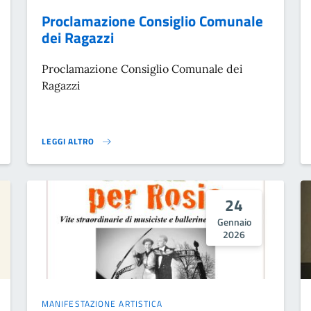
Proclamazione Consiglio Comunale
dei Ragazzi
Proclamazione Consiglio Comunale dei
Ragazzi
LEGGI ALTRO
LLA LIBERAZIONE}
PROCLAMAZIONE CONSIGLIO COMUNALE DEI RAGAZZI}
24
Gennaio
2026
MANIFESTAZIONE ARTISTICA