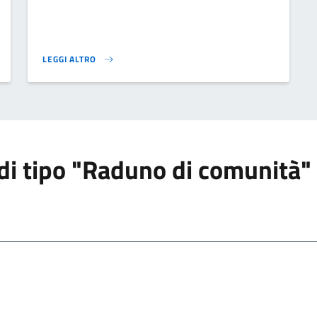
LEGGI ALTRO
 ARCHEOLOGICO}
CELEBRAZIONE DEL 25 APRILE 2024}
i di tipo "Raduno di comunità"