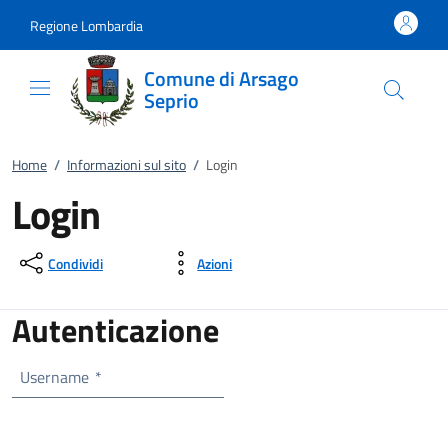
Vai al contenuto
accedi al menu
footer.enter
Regione Lombardia
Comune di Arsago
Seprio
Home
/
Informazioni sul sito
/
Login
Login
Condividi
Azioni
Autenticazione
Username
*