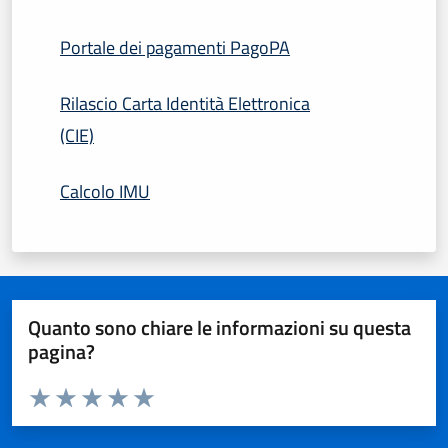
Portale dei pagamenti PagoPA
Rilascio Carta Identità Elettronica
(CIE)
Calcolo IMU
Quanto sono chiare le informazioni su questa
pagina?
Valuta da 1 a 5 stelle la pagina
Domanda
Valuta 1 stelle su 5
Valuta 2 stelle su 5
Valuta 3 stelle su 5
Valuta 4 stelle su 5
Valuta 5 stelle su 5